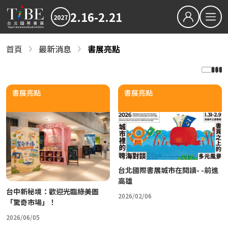
2.16-2.21
2027
繁中
EN
首頁
最新消息
書展亮點
最新消息
關於TiBE
2027TiBE台北國際書展
關於台北國際書展
2026TiBE台北國際書展
書展亮點
書展亮點
最新消息
書展亮點
2027TiBE台北國際書展
2026TiBE台北國際書展
書展亮點
出版動態
國際書展臺灣館
出版動態
書展獎項
2027台北國際書展大獎
2027金蝶獎
國際書展臺灣館
影音專區
近期文章
台北國際書展城市在閱讀- -前進
下載專區
高雄
2027書展大獎及金蝶獎徵件起跑 歡迎台灣原創
台中新秘境：歡迎光臨綠美圖
2026/02/06
「驚奇市場」！
「臺灣感性：女性情緒」感動首爾 303則留言
2026TIBE線上書展
結
2026/06/05