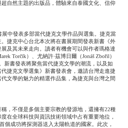
與超自然主題的出版品，體驗來自泰國文化、信仰
策畫，將在書展中發表多部當代捷克文學作品與選集。捷克當
注。捷克中心台北本次將在書展期間發表新書《外
發展及其未來走向。讀者有機會可以與作者瑪格達
k Torčík）、尤納許·茲博日爾（Jonáš Zbořil）
深入交流。新書發表將聚焦當代捷克文學的潮流，以及如
當代捷克文學選集》新書發表會，邀請台灣走進捷
當代文學的魅力的精選作品集，為捷克與台灣之間
稱，不僅是多個主要宗教的發源地，還擁有22種
印度在全球科技與資訊技術領域中占有重要地位，
洲首個成功將探測器送入太陽軌道的國家。此次，