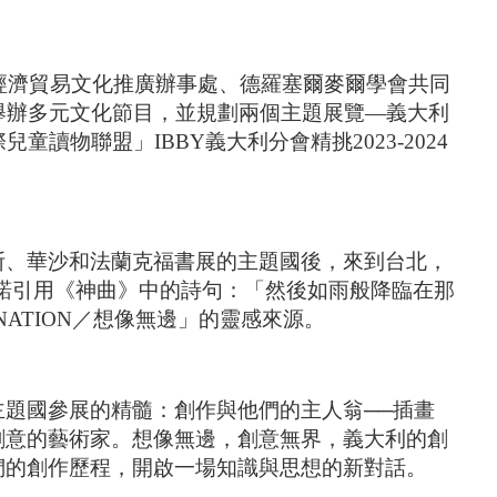
利經濟貿易文化推廣辦事處、德羅塞爾麥爾學會共同
舉辦多元文化節目，並規劃兩個主題展覽—義大利
讀物聯盟」IBBY義大利分會精挑2023-2024
。
斯、華沙和法蘭克福書展的主題國後，來到台北，
諾引用《神曲》中的詩句：「然後如雨般降臨在那
INATION／想像無邊」的靈感來源。
題國參展的精髓：創作與他們的主人翁──插畫
創意的藝術家。想像無邊，創意無界，義大利的創
們的創作歷程，開啟一場知識與思想的新對話。