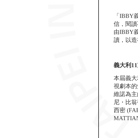
「IBB
信，閱讀
由IBB
讀，以造
義大利1
本屆義大
視劇本的
維諾為主
尼・比翁
西密 (F
MATTIA