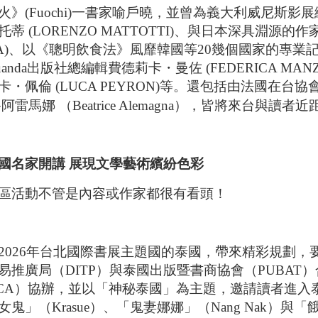
火》(Fuochi)一書家喻戶曉，並曾為義大利威尼斯
蒂 (LORENZO MATTOTTI)、與日本深具淵源的作家
NA)、以《聰明飲食法》風靡韓國等20幾個國家的專業記者及
anda出版社總編輯費德莉卡・曼佐 (FEDERICA 
卡・佩倫 (LUCA PEYRON)等。還包括由法國在
阿雷馬娜 （Beatrice Alemagna），皆將來台與讀者
國名家開講 展現文學藝術繽紛色彩
區活動不管是內容或作家都很有看頭！
2026年台北國際書展主題國的泰國，帶來精彩規劃
易推廣局（DITP）與泰國出版暨書商協會（PUBA
CCA）協辦，並以「神秘泰國」為主題，邀請讀者進
女鬼」（Krasue）、「鬼妻娜娜」（Nang Nak）與