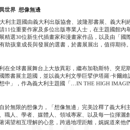
異世界 想像無邊
年義大利主題國由義大利出版協會、波隆那書展、義大
請11位重要作家及多位出版專業人士，在主題國館內
展精選30位新生代插畫家和漫畫家作品，以及由「國際兒童
本有助孩童成長與發展的選書，於書展展出，值得期待
利在全球書展舞台上大放異彩，繼布加勒斯特、突尼
國際書展主題國，並以義大利文學巨擘伊塔羅·卡爾維
中」，作為義大利主題國「…IN THE HIGH IMAG
自於無限的想像力，「想像無邊」完美詮釋了義大利主
、職人、學者、媒體人、領域專家、以及每一位揮灑
著渴望相互理解的心意，跨過地理距離，娓娓道來他