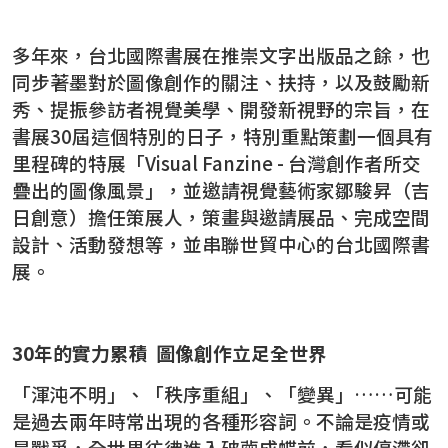
多年來，台北國際書展在推崇文字出版品之餘，也
同步著墨對於圖像創作的關注、扶持，以及鼓勵新
秀、提振參訪者視覺美學、開發新視野的宗旨，在
書展30屆這個特別的日子，特別重點策劃一個具有
里程碑的特展「Visual Fanzine - 台灣創作者所交
疊出的圖像風景」，並邀請視覺藝術家鄒駿昇（吉
日創意）擔任策展人，策畫與邀請展品、完成空間
設計、活動發想等，並串聯世貿中心的台北國際書
展。
30
年的實力累積 圖像創作立足全世界
「渾沌不明」、「秩序重組」、「變異」……可能
是過去兩年時常出現的各種形容詞。不論是疫情或
是戰爭，全世界彷彿進入破繭成蝶前，看似停滯卻