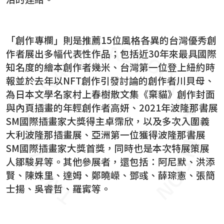
「創作專欄」則是推薦15位風格各異的台灣優秀創
作者展出多幅代表性作品；包括近30年來最具國際
知名度的繪本創作者幾米、台灣第一位登上紐約時
報並於去年以NFT創作引發討論的創作者川貝母、
為日本文學名家村上春樹散文集《棄貓》創作封面
與內頁插畫的年輕創作者高妍、2021年波隆那書展
SM國際插畫家大獎得主卓霈欣，以及多次入圍義
大利波隆那插畫展、亞洲第一位獲得波隆那書展
SM國際插畫家大獎首獎，同時也是本次特展策展
人鄒駿昇等。其他參展者，還包括：阿尼默、洪添
賢、陳姝里、達姆、鄭曉嶸、鄧彧、薛琮憲、張簡
士揚、吳睿哲、羅寗等。