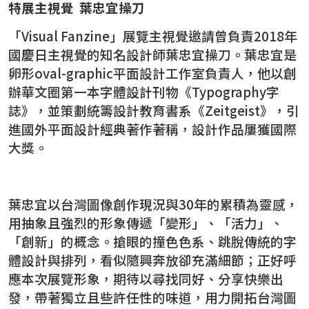
特展主視覺 葉忠宜操刀
「Visual Fanzine」展覽主視覺邀請曾負責2018年
國慶日主視覺的知名設計師葉忠宜操刀。葉忠宜是
卵形oval-graphic平面設計工作室負責人，他以創
辦華文圈第一本字體設計刊物《Typography字
誌》，並策劃統籌設計教育書系《Zeitgeist》，引
進國外平面設計經典著作著稱，設計作品屢獲國際
大獎。
葉忠宜以台灣圖像創作現況與30年的累積為靈感，
用抽象且強烈的形象傳遞「變形」、「活力」、
「創新」的概念。搶眼的撞色色系、跳脫傳統的字
體設計與排列，看似隨興奔放卻充滿細節；正好呼
應本次展覽形象，期待以尋找同好、分享快樂出
發，帶著獨立且些許任性的味道，用力開拓台灣圖