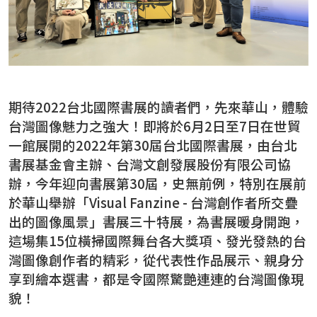
2026台北國際書展紀錄片 一同回味每一個「閱
台北市雜誌公會 7/23【媒體AI工作流實戰班】 
臺灣文學與韓國的交會 阿女烏談族群記憶和轉型
事走入人心的祕密
期待2022台北國際書展的讀者們，先來華山，體驗
台灣圖像魅力之強大！即將於6月2日至7日在世貿
一館展開的2022年第30屆台北國際書展，由台北
書展基金會主辦、台灣文創發展股份有限公司協
辦，今年迎向書展第30屆，史無前例，特別在展前
於華山舉辦「Visual Fanzine - 台灣創作者所交疊
出的圖像風景」書展三十特展，為書展暖身開跑，
這場集15位橫掃國際舞台各大獎項、發光發熱的台
灣圖像創作者的精彩，從代表性作品展示、親身分
享到繪本選書，都是令國際驚艷連連的台灣圖像現
貌！