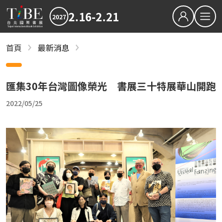
2.16-2.21
2027
繁中
EN
首頁
最新消息
最新消息
關於TiBE
2027TiBE台北國際書展
關於台北國際書展
2026TiBE台北國際書展
匯集30年台灣圖像榮光 書展三十特展華山開跑
最新消息
書展亮點
2022/05/25
2027TiBE台北國際書展
2026TiBE台北國際書展
書展亮點
出版動態
國際書展臺灣館
出版動態
書展獎項
2027台北國際書展大獎
2027金蝶獎
國際書展臺灣館
影音專區
近期文章
下載專區
2027書展大獎及金蝶獎徵件起跑 歡迎台灣原創
「臺灣感性：女性情緒」感動首爾 303則留言
2026TIBE線上書展
結