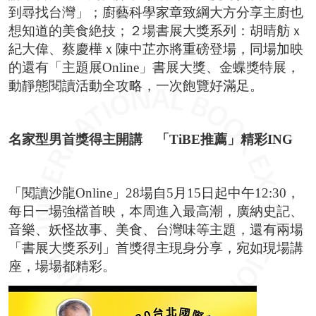
到尋找台灣」；廚藝科學家章致綱大方分享主廚也
想知道的美食絶技；２場書展大獎系列：胡晴舫ｘ
紀大偉、蔡慶樺ｘ陳中芷亦將重磅登場，同場加映
的還有「主題展Online」書展大獎、金蝶獎特展，
動靜態閱讀活動全攻略，一次飽覽好滿足。
名家型男首獎得主開講 「
TiBE
推薦」精彩
ING
「閱讀沙龍Online」28場自5月15日起中午12:30，
每日一場強檔首映，本周進入最高潮，廣納史記、
音樂、妖怪故事、美食、台灣味等主題，還有兩場
「書展大獎系列」首獎得主現身分享，宛如現場講
座，場場都精彩。