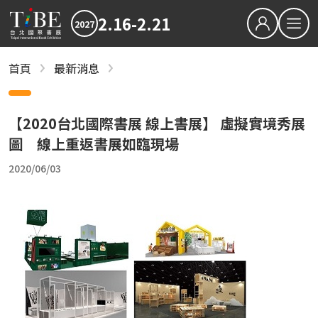
2.16-2.21
2027
繁中
EN
首頁
最新消息
最新消息
關於TiBE
2027TiBE台北國際書展
關於台北國際書展
2026TiBE台北國際書展
【2020台北國際書展 線上書展】 虛擬實境秀展
最新消息
圖 線上重返書展如臨現場
書展亮點
2027TiBE台北國際書展
2026TiBE台北國際書展
書展亮點
出版動態
國際書展臺灣館
出版動態
2020/06/03
書展獎項
2027台北國際書展大獎
2027金蝶獎
國際書展臺灣館
影音專區
近期文章
下載專區
2027書展大獎及金蝶獎徵件起跑 歡迎台灣原創
「臺灣感性：女性情緒」感動首爾 303則留言
2026TIBE線上書展
結