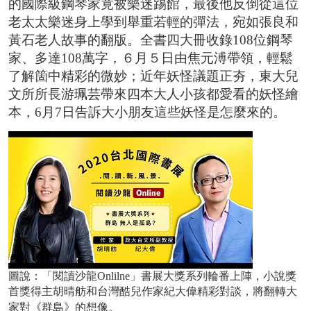
的國際級鋼琴家竟被樂迷踢館，最後他反倒從這位
老太太樂迷身上學到舉重若輕的彈法，宛如張良和
黃石老人故事的翻版。全書四大冊收錄108位鋼琴
家、多達108萬字，６月５日由焦元溥帶領，輕鬆
了解箇中精彩的微妙；近年妖怪議題正夯，東大兒
文所所長游珮芸帶來四本大人小孩都愛看的妖怪繪
本，6月7日告訴大小朋友這些妖怪是怎麼來的。
圖說：「閱讀沙龍Onlilne」書展大獎系列輪番上陣，小說獎
首獎得主胡晴舫和台灣酷兒作家紀大偉精彩對談，將翻轉大
家對《群島》的想像。