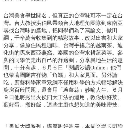
台灣美食舉世聞名，但真正的台灣味可不一定在台
灣。台大教授洪伯邑帶領台大地理角團隊到東南亞
尋找台灣味的產地，把同學們為了寫論文、做田
調，千辛萬苦收集到的精彩故事，改以出書和大家
分享，像原住民種咖啡、台灣手搖店的越南茶、迪
化街的馬來西亞燕窩、泰國的台灣水耕蔬菜等。參
與的同學們走出自己的舒適圈，分享異地生活的趣
聞，十分有趣，６月６日「閱讀沙讀Online」他們
也帶著團隊吉祥物「角蝠」和大家見面。另外論
吃，廚藝科學家章致綱不僅用科學的方式輕鬆解決
廚房百般問題，還會用「蔥薑蒜」妙喻人生。６月
９日他將秀出火侯四大工法的運用，教你炒好菜、
煎好蛋、煮好飯，這些主廚也想知道的美味密技。
「書展大獎系列」講座叫好叫座，本周２場卡司強