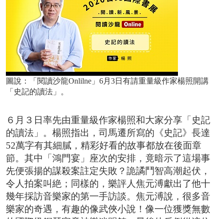
圖說：「閱讀沙龍Onlilne」6月3日有請重量級作家楊照開講
「史記的讀法」。
６月３日率先由重量級作家楊照和大家分享「史記
的讀法」。楊照指出，司馬遷所寫的《史記》長達
52萬字有其細膩，精彩好看的故事都放在後面章
節。其中「鴻門宴」座次的安排，竟暗示了這場事
先便張揚的謀殺案註定失敗？詭譎鬥智高潮起伏，
令人拍案叫絶；同樣的，樂評人焦元溥獻出了他十
幾年採訪音樂家的第一手訪談。焦元溥說，很多音
樂家的奇遇，有趣的像武俠小說！像一位獲獎無數