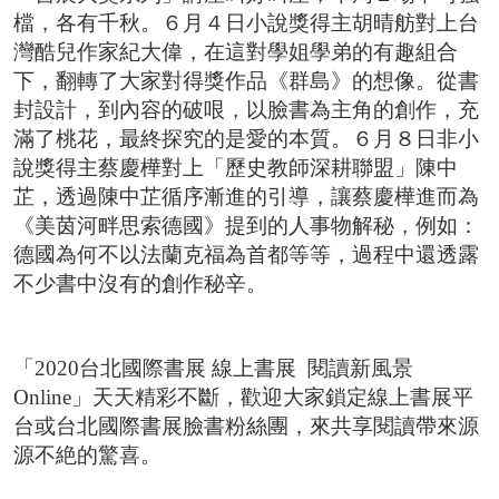
檔，各有千秋。６月４日小說獎得主胡晴舫對上台
灣酷兒作家紀大偉，在這對學姐學弟的有趣組合
下，翻轉了大家對得獎作品《群島》的想像。從書
封設計，到內容的破哏，以臉書為主角的創作，充
滿了桃花，最終探究的是愛的本質。６月８日非小
說獎得主蔡慶樺對上「歷史教師深耕聯盟」陳中
芷，透過陳中芷循序漸進的引導，讓蔡慶樺進而為
《美茵河畔思索德國》提到的人事物解秘，例如：
德國為何不以法蘭克福為首都等等，過程中還透露
不少書中沒有的創作秘辛。
「2020台北國際書展 線上書展 閱讀新風景
Online」天天精彩不斷，歡迎大家鎖定線上書展平
台或台北國際書展臉書粉絲團，來共享閱讀帶來源
源不絶的驚喜。