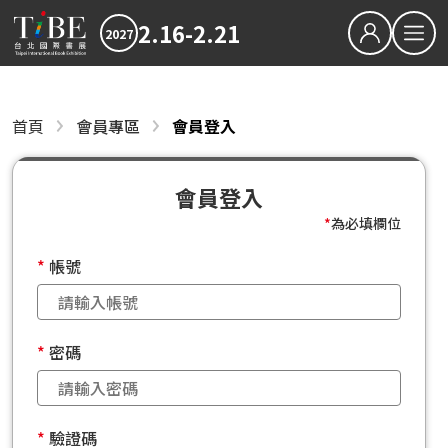
2.16-2.21
2027
繁中
EN
會員專區
首頁
會員專區
會員登入
關於TiBE
會員登入
關於台北國際書展
會員忘記密碼
最新消息
會員登入
會員註冊
2027TiBE台北國際書展
2026TiBE台北國際書展
書展亮點
出版動態
國際書展臺灣館
*
為必填欄位
書展獎項
帳號
2027台北國際書展大獎
2027金蝶獎
影音專區
密碼
下載專區
2026TIBE線上書展
驗證碼