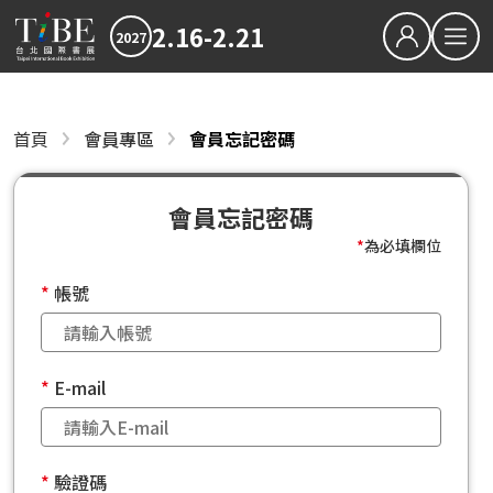
2.16-2.21
2027
繁中
EN
會員專區
首頁
會員專區
會員忘記密碼
關於TiBE
會員登入
關於台北國際書展
會員忘記密碼
最新消息
會員忘記密碼
會員註冊
2027TiBE台北國際書展
2026TiBE台北國際書展
書展亮點
出版動態
國際書展臺灣館
*
為必填欄位
書展獎項
帳號
2027台北國際書展大獎
2027金蝶獎
影音專區
E-mail
下載專區
2026TIBE線上書展
驗證碼