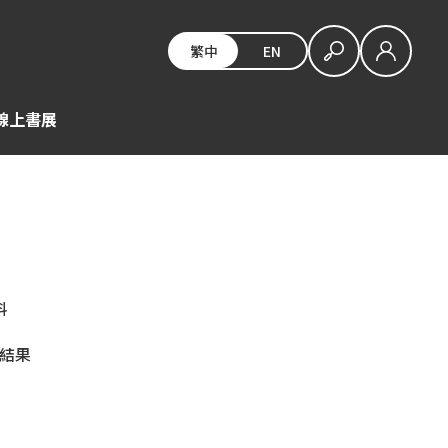
繁中
EN
E線上書展
料
筆結果