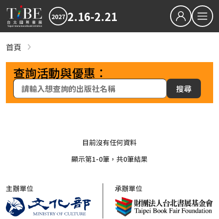
2.16-2.21
2027
繁中
EN
首頁
參展出版社
關於TiBE
2027TIBE世貿一館一樓
查詢活動與優惠：
關於台北國際書展
2027TIBE世貿一館二樓
搜尋
最新消息
2027TiBE台北國際書展
2026TiBE台北國際書展
書展亮點
出版動態
國際書展臺灣館
書區
書展獎項
2027TIBE綜合書區
2027台北國際書展大獎
2027金蝶獎
2027TIBE動漫輕小說區
目前沒有任何資料
影音專區
顯示第1-0筆，共0筆結果
2027TIBE數位出版及學習區
下載專區
2027TIBE外文書區
主辦單位
承辦單位
2027TIBE心靈及自我成長書區
2026TIBE線上書展
2027TIBE童書區