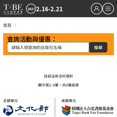
2.16-2.21
2027
繁中
EN
首頁
參展出版社
關於TiBE
2027TIBE世貿一館一樓
查詢活動與優惠：
關於台北國際書展
2027TIBE世貿一館二樓
搜尋
最新消息
2027TiBE台北國際書展
2026TiBE台北國際書展
書展亮點
出版動態
國際書展臺灣館
書區
書展獎項
2027TIBE綜合書區
2027台北國際書展大獎
2027金蝶獎
2027TIBE動漫輕小說區
目前沒有任何資料
影音專區
顯示第1-0筆，共0筆結果
2027TIBE數位出版及學習區
下載專區
2027TIBE外文書區
主辦單位
承辦單位
2027TIBE心靈及自我成長書區
2026TIBE線上書展
2027TIBE童書區