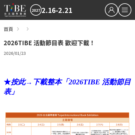
2.16-2.21
2027
繁中
EN
首頁
書展節目與文宣
關於TiBE
2026TIBE 活動節目表 歡迎下載！
關於台北國際書展
2026/01/23
最新消息
2027TiBE台北國際書展
2026TiBE台北國際書展
書展亮點
出版動態
國際書展臺灣館
書展獎項
2027台北國際書展大獎
2027金蝶獎
★
按此→下載整本「2026TIBE 活動節目
影音專區
表」
下載專區
2026TIBE線上書展