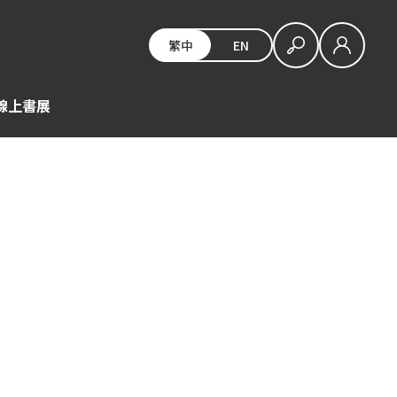
繁中
EN
E線上書展