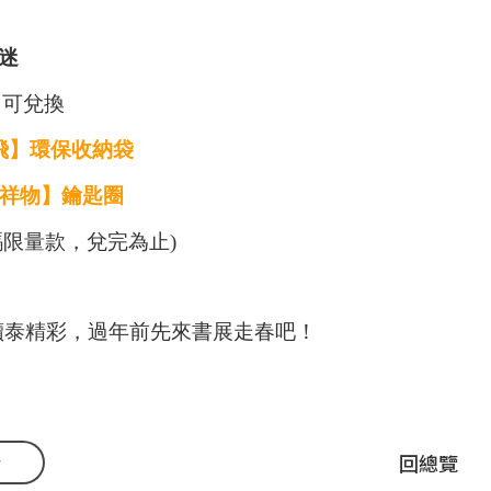
迷
 可兌換
飛】環保收納袋
吉祥物】鑰匙圈
碼限量款，兌完為止)
閱讀泰精彩，
過年前先來書展走春吧！
v
回總覽