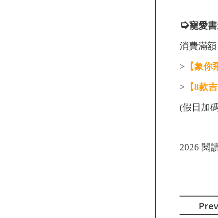
➭
寵愛書
消費滿額
>
【象你
>
【8款
(假日加
2026 
Pre