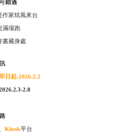
可錯過
亮作家炫風來台
龍滿場跑
好書藏身處
訊
起-2026.2.2
6.2.3-2.8
路
、
Klook
平台