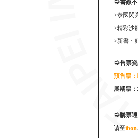
➭
書蟲不
>泰國閃
>精彩沙
>新書・
➭
售票資
預售票：即日
展期票：202
➭
購票通
請至
ibon