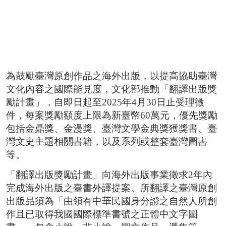
2026台北國際書展紀錄片 一同回味每一個「閱
台北市雜誌公會 7/23【媒體AI工作流實戰班】 
臺灣文學與韓國的交會 阿女烏談族群記憶和轉型
事走入人心的祕密
為鼓勵臺灣原創作品之海外出版，以提高協助臺灣
文化內容之國際能見度，文化部推動「翻譯出版獎
勵計畫」，自即日起至2025年4月30日止受理徵
件，每案獎勵額度上限為新臺幣60萬元，優先獎勵
包括金鼎獎、金漫獎、臺灣文學金典獎獲獎書、臺
灣文史主題相關書籍，以及系列或整套臺灣圖書
等。
「翻譯出版獎勵計畫」向海外出版事業徵求2年內
完成海外出版之臺書外譯提案。所翻譯之臺灣原創
出版品須為「由領有中華民國身分證之自然人所創
作且已取得我國國際標準書號之正體中文字圖