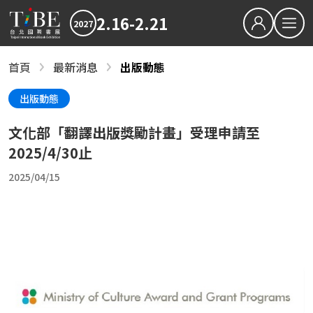
2.16-2.21
2027
繁中
EN
首頁
最新消息
出版動態
最新消息
關於TiBE
2027TiBE台北國際書展
出版動態
關於台北國際書展
2026TiBE台北國際書展
文化部「翻譯出版獎勵計畫」受理申請至
最新消息
書展亮點
2027TiBE台北國際書展
2026TiBE台北國際書展
書展亮點
出版動態
國際書展臺灣館
2025/4/30止
出版動態
書展獎項
2025/04/15
2027台北國際書展大獎
2027金蝶獎
國際書展臺灣館
影音專區
近期文章
下載專區
2027書展大獎及金蝶獎徵件起跑 歡迎台灣原創
「臺灣感性：女性情緒」感動首爾 303則留言
2026TIBE線上書展
結