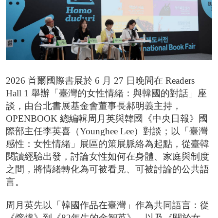
2026台北國際書展紀錄片 一同回味每一個「閱
台北市雜誌公會 7/23【媒體AI工作流實戰班】 
臺灣文學與韓國的交會 阿女烏談族群記憶和轉型
事走入人心的祕密
2026 首爾國際書展於 6 月 27 日晚間在 Readers
Hall 1 舉辦「臺灣的女性情緒：與韓國的對話」座
談，由台北書展基金會董事長郝明義主持，
OPENBOOK 總編輯周月英與韓國《中央日報》國
際部主任李英喜（Younghee Lee）對談；以「臺灣
感性：女性情緒」展區的策展脈絡為起點，從臺韓
閱讀經驗出發，討論女性如何在身體、家庭與制度
之間，將情緒轉化為可被看見、可被討論的公共語
言。
周月英先以「韓國作品在臺灣」作為共同語言：從
《熔爐》到《82年生的金智英》，以及《關於女