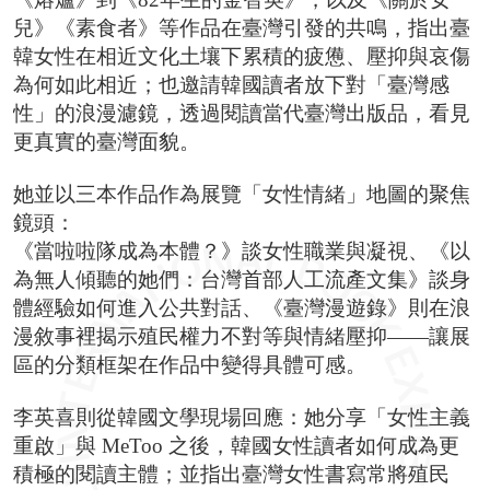
兒》《素食者》等作品在臺灣引發的共鳴，指出臺
韓女性在相近文化土壤下累積的疲憊、壓抑與哀傷
為何如此相近；也邀請韓國讀者放下對「臺灣感
性」的浪漫濾鏡，透過閱讀當代臺灣出版品，看見
更真實的臺灣面貌。
她並以三本作品作為展覽「女性情緒」地圖的聚焦
鏡頭：
《當啦啦隊成為本體？》談女性職業與凝視、《以
為無人傾聽的她們：台灣首部人工流產文集》談身
體經驗如何進入公共對話、《臺灣漫遊錄》則在浪
漫敘事裡揭示殖民權力不對等與情緒壓抑——讓展
區的分類框架在作品中變得具體可感。
李英喜則從韓國文學現場回應：她分享「女性主義
重啟」與 MeToo 之後，韓國女性讀者如何成為更
積極的閱讀主體；並指出臺灣女性書寫常將殖民