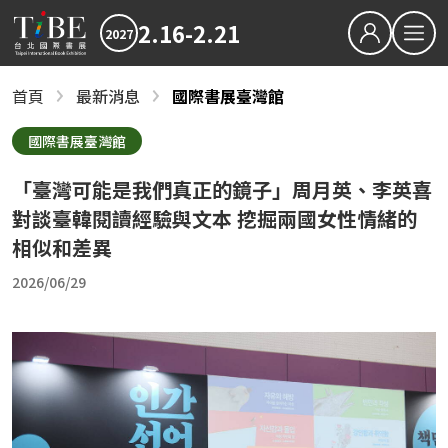
2.16-2.21
2027
繁中
EN
首頁
最新消息
國際書展臺灣館
最新消息
關於TiBE
2027TiBE台北國際書展
國際書展臺灣館
關於台北國際書展
2026TiBE台北國際書展
「臺灣可能是我們真正的鏡子」周月英、李英喜
最新消息
書展亮點
2027TiBE台北國際書展
2026TiBE台北國際書展
書展亮點
出版動態
國際書展臺灣館
對談臺韓閱讀經驗與文本 挖掘兩國女性情緒的
出版動態
書展獎項
相似和差異
2027台北國際書展大獎
2027金蝶獎
國際書展臺灣館
2026/06/29
影音專區
近期文章
下載專區
2027書展大獎及金蝶獎徵件起跑 歡迎台灣原創
「臺灣感性：女性情緒」感動首爾 303則留言
2026TIBE線上書展
結