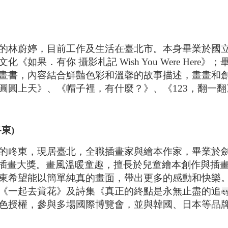
的林蔚婷，目前工作及生活在臺北市。本身畢業於國
化《如果．有你 攝影札記 Wish You Were H
畫書，內容結合鮮豔色彩和溫馨的故事描述，畫畫和創
圓圓上天》、《帽子裡，有什麼？》、《123，翻一
東)
的咚東，現居臺北，全職插畫家與繪本作家，畢業於
國際插畫大獎。畫風溫暖童趣，擅長於兒童繪本創作與
東希望能以簡單純真的畫面，帶出更多的感動和快樂。
《一起去賞花》及詩集《真正的終點是永無止盡的追
色授權，參與多場國際博覽會，並與韓國、日本等品