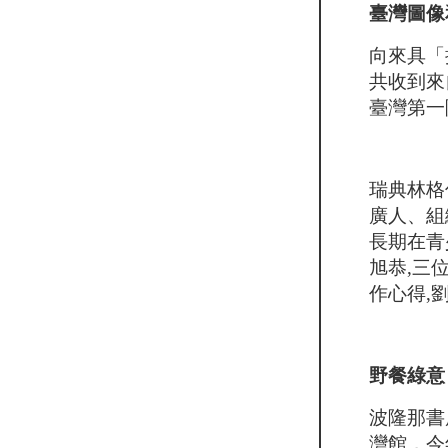
臺灣圖像
向來具「
共收到來
臺灣第一
瑞典林格
廣人、組
長期在青
旭恭,三
作心得,
野餐綠意
波隆那書
灣館，今