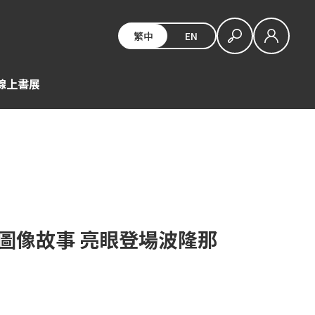
繁中
EN
E線上書展
灣圖像故事 亮眼登場波隆那