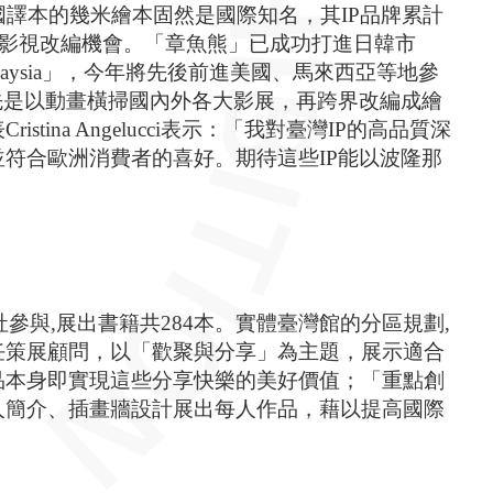
國譯本的幾米繪本固然是國際知名，其IP品牌累計
求影視改編機會。「章魚熊」已成功打進日韓市
Malaysia」，今年將先後前進美國、馬來西亞等地參
先是以動畫橫掃國內外各大影展，再跨界改編成繪
na Angelucci表示：「我對臺灣IP的高品質深
符合歐洲消費者的喜好。期待這些IP能以波隆那
社參與,展出書籍共284本。實體臺灣館的分區規劃,
任策展顧問，以「歡聚與分享」為主題，展示適合
品本身即實現這些分享快樂的美好價值；「重點創
人簡介、插畫牆設計展出每人作品，藉以提高國際