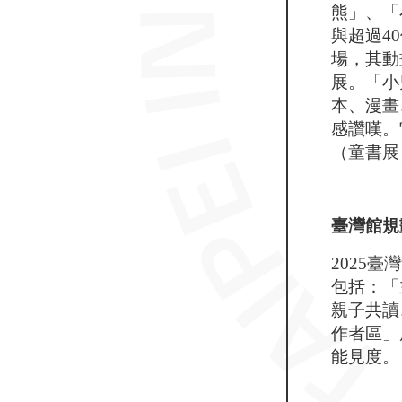
熊」、「
與超過4
場，其動畫
展。「小
本、漫畫、
感讚嘆。
（童書展
臺灣館規
2025
包括：「
親子共讀
作者區」
能見度。