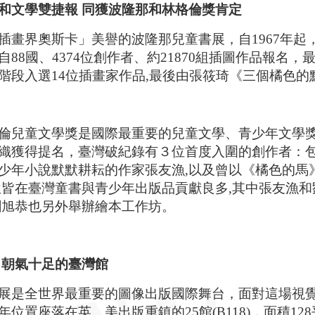
和文學雙捷報
同獲
波隆那和林格倫獎肯定
插畫界奧斯卡」美譽的波隆那兒童書展，自1967年起，
自88國、4374位創作者、約21870組插圖作品報名，
階段入選14位插畫家作品,最後由張筱琦《三個橘色的點》
倫兒童文學獎是國際最重要的兒童文學、青少年文學獎之
織獲得提名，臺灣破紀錄有３位首度入圍的創作者：包括以
少年小說默默耕耘的作家張友漁,以及曾以《橘色的馬》
位皆在臺灣童書與青少年出版品貢獻良多,其中張友漁
劉旭恭也另外舉辦繪本工作坊。
 朝氣十足的臺灣館
展是全世界最重要的圖像出版國際舞台，面對這場視
年位置座落在英、美出版重鎮的25館(B118)，面積