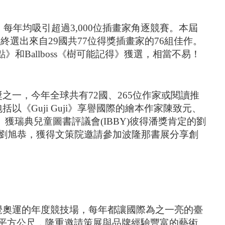
每年均吸引超過3,000位插畫家角逐競賽。本屆
最終選出來自29國共77位得獎插畫家的76組佳作。
和Ballboss《樹可能記得》獲選，相當不易！
一，今年全球共有72國、265位作家或閱讀推
《Guji Guji》享譽國際的繪本作家陳致元、
獲瑞典兒童圖書評議會(IBBY)彼得潘獎肯定的劉
和劉旭恭，獲得文策院邀請參加波隆那書展分享創
覺奧運的年度競技場，每年都讓國際為之一亮的臺
128平方公尺，隆重邀請策展與品牌經驗豐富的藝術