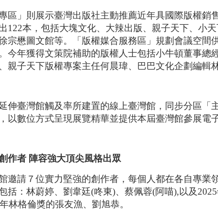
專區」則展示臺灣出版社主動推薦近年具國際版權銷售
出122本，包括大塊文化、大辣出版、親子天下、小天
徐宗懋圖文館等。「版權媒合服務區」規劃會議空間
。今年獲得文策院補助的版權人士包括小牛頓董事總
、親子天下版權專案主任何晨瑋、巴巴文化企劃編輯林
延伸臺灣館觸及率所建置的線上臺灣館，同步分區「
，以數位方式呈現展覽精華並提供本屆臺灣館參展電
創作者
陣容強大頂尖風格出眾
館邀請７位實力堅強的創作者，每個人都在各自專業
括：林蔚婷、劉韋廷(咚東)、蔡佩蓉(阿喵),以及2025
25年林格倫獎的張友漁、劉旭恭。