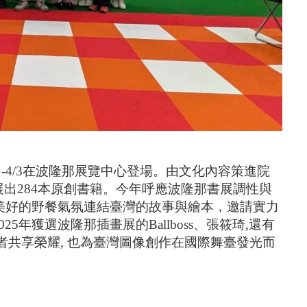
-4/3在波隆那展覽中心登場。由文化內容策進院
出284本原創書籍。今年呼應波隆那書展調性與
，並以活潑美好的野餐氣氛連結臺灣的故事與繪本，邀請實力
5年獲選波隆那插畫展的Ballboss、張筱琦,還有
者共享榮耀, 也為臺灣圖像創作在國際舞臺發光而