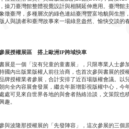
，操刀臺灣館整體視覺設計與相關延伸應用。臺灣館主視覺圍繞
象徵臺灣，多種層次的綠色連結臺灣豐富地貌與生態
版人與讀者和臺灣故事來一場綠意盎然、愉快交談的
參展授權展區 搭上歐洲IP跨域快車
書展是一個「沒有兒童的童書展」，只限專業人士參
國內出版業版權人前往洽商，也首次參與書展的授權展區（Bologna
品牌授權業者參展，合計安排了近百場版權會議。以
朝向全內容展會發展，繼去年新增影視版權中心，今
處處可見來自世界各地的與會者熱絡洽談，文策院也
興趣。
參與波隆那授權展的「先發陣容」，這次參展的三個原