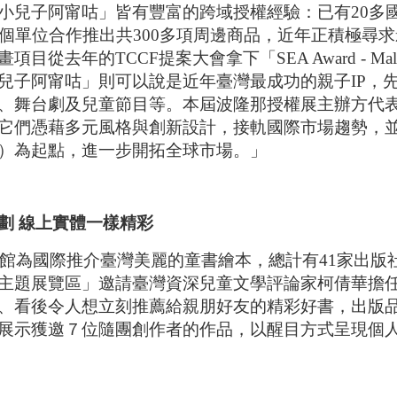
小兒子阿甯咕」皆有豐富的跨域授權經驗：已有20多
0個單位合作推出共300多項周邊商品，近年正積極尋
項目從去年的TCCF提案大會拿下「SEA Award - 
兒子阿甯咕」則可以說是近年臺灣最成功的親子IP，
舞台劇及兒童節目等。本屆波隆那授權展主辦方代表Cristi
它們憑藉多元風格與創新設計，接軌國際市場趨勢，並
）為起點，進一步開拓全球市場。」
劃
線上實體一樣
精彩
臺灣館為國際推介臺灣美麗的童書繪本，總計有41家出版
主題展覽區」邀請臺灣資深兒童文學評論家柯倩華擔
、看後令人想立刻推薦給親朋好友的精彩好書，出版
展示獲邀７位隨團創作者的作品，以醒目方式呈現個