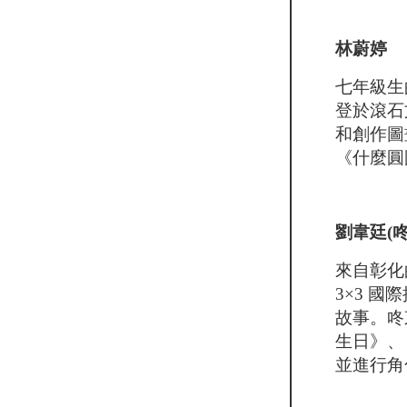
林蔚婷
七年級生
登於滾石文
和創作圖
《什麼圓
劉韋廷(咚
來自彰化
3×3 
故事。咚
生日》、
並進行角