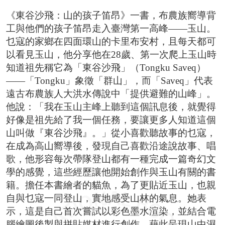
《東谷沙飛：山的孩子笛昂》一書，布農族嚮導背
工與他們的孩子笛昂走入臺灣第一高峰——玉山。
乜寇的家鄉在四面環山的卡里布安村，且每天都可
以看見玉山，他分享他在28歲、第一次爬上玉山時
知道祖先稱它為「東谷沙飛」（Tongku Saveq）
——「Tongku」象徵「群山」，而「Saveq」代表
遠古布農族人大洪水傳說中「提供避難的山峰」。
他說：「我在玉山主峰上聽到這個訊息後，就覺得
好像是祖先給了我一個任務，要讓更多人知道這個
山叫做『東谷沙飛』。」從小喜歡聽故事的乜寇，
在成為高山嚮導後，發現自己喜歡沿途說故事、唱
歌，他形容每次帶隊登山都有一種完成一篇奇幻文
學的感覺，這些經歷讓他開始創作與玉山有關的書
籍。擔任本書繪者的貓魚，為了更貼近玉山，也親
自與乜寇一同登山，實地感受山林的氣息。她表
示，這是自己首次嘗試以彩色墨水渲染，並結合電
腦繪圖後製與拼貼媒材進行創作，藉此呈現山中濕