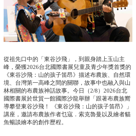
2026台北國際書展紀錄片 一同回味每一個「閱
台北市雜誌公會 7/23【媒體AI工作流實戰班】 
臺灣文學與韓國的交會 阿女烏談族群記憶和轉型
事走入人心的祕密
從祖先口中的「東谷沙飛」，到親身踏上玉山主
峰，榮獲2026台北國際書展兒童及青少年獎首獎的
《東谷沙飛：山的孩子笛昂》描述布農族、自然環
境、台灣第一高峰之間的關聯，故事中也融入與山
林相關的布農族神話故事。今日（2/8）2026台北
國際書展於世貿一館國際沙龍舉辦「跟著布農族嚮
導攀登東谷沙飛！ 《東谷沙飛：山的孩子笛昂》」
講座，邀請布農族作者乜寇．索克魯曼以及繪者貓
魚暢談繪本的創作歷程。