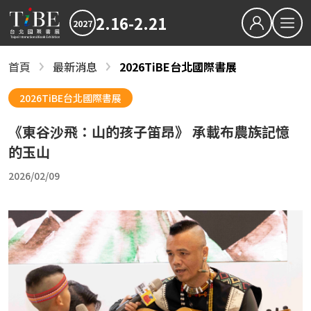
2.16-2.21
2027
繁中
EN
首頁
最新消息
2026TiBE台北國際書展
最新消息
關於TiBE
2027TiBE台北國際書展
2026TiBE台北國際書展
關於台北國際書展
2026TiBE台北國際書展
《東谷沙飛：山的孩子笛昂》 承載布農族記憶
最新消息
書展亮點
2027TiBE台北國際書展
2026TiBE台北國際書展
書展亮點
出版動態
國際書展臺灣館
的玉山
出版動態
書展獎項
2026/02/09
2027台北國際書展大獎
2027金蝶獎
國際書展臺灣館
影音專區
近期文章
下載專區
2027書展大獎及金蝶獎徵件起跑 歡迎台灣原創
「臺灣感性：女性情緒」感動首爾 303則留言
2026TIBE線上書展
結