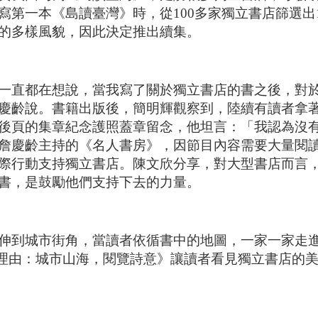
寫第一本《島讀臺灣》時，從100多家獨立書店篩選出
的多樣風貌，因此決定推出續集。
一直都在想說，當我寫了關於獨立書店的書之後，對
慶齡說。書籍出版後，簡明輝觀察到，陸續有讀者拿
後頁的集章紀念護照蓋章留念，他坦言：「我認為沒
詹慶齡主持的《名人書房》，因節目內容需要大量閱
際行動支持獨立書店。陳文欣分享，對大型書店而言
書，是鼓勵他們支持下去的力量。
伸到城市街角，當讀者依循書中的地圖，一家一家走
的理由：城市山海，閱覽詩意》讓讀者看見獨立書店的