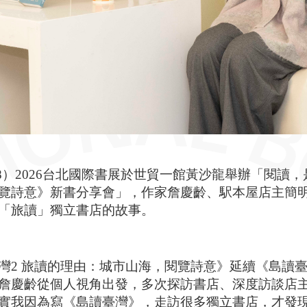
/8）2026台北國際書展於世貿一館黃沙龍舉辦「閱讀
覽詩意》新書分享會」，作家詹慶齡、駅本屋店主簡
「旅讀」獨立書店的故事。
灣2 旅讀的理由：城市山海，閱覽詩意》延續《島讀
詹慶齡從個人視角出發，多次探訪書店、深度訪談店主
實我因為寫《島讀臺灣》，走訪很多獨立書店，才發