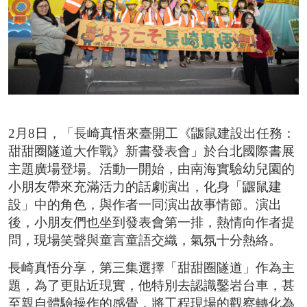
2026台北國際書展紀錄片 一同回味每一個「閱
台北市雜誌公會 7/23【媒體AI工作流實戰班】 
臺灣文學與韓國的交會 阿女烏談族群記憶和轉型
事走入人心的祕密
2月8日，「長崎真悟來臺開工《鼴鼠建設出任務：
甜甜圈隧道大作戰》新書發表會」於台北國際書展
主題廣場登場。活動一開始，由南海實驗幼兒園的
小朋友帶來充滿活力的話劇演出，化身「鼴鼠建
設」中的角色，與作者一同演出故事情節。演出
後，小朋友們也坐到發表會第一排，熱情向作者提
問，現場笑聲與童言童語交織，氣氛十分熱絡。
長崎真悟分享，第三集選擇「甜甜圈隧道」作為主
題，為了更貼近現實，他特別去認識鑿岩台車，甚
至親自體驗操作的感覺，將工程現場的觀察轉化為