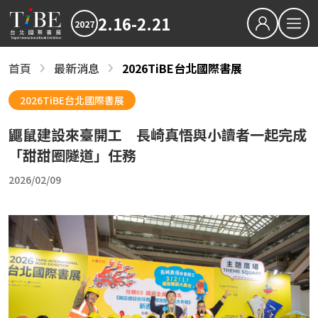
2.16-2.21
2027
繁中
EN
首頁
最新消息
2026TiBE台北國際書展
最新消息
關於TiBE
2027TiBE台北國際書展
2026TiBE台北國際書展
關於台北國際書展
2026TiBE台北國際書展
鼴鼠建設來臺開工 長崎真悟與小讀者一起完成
最新消息
書展亮點
2027TiBE台北國際書展
2026TiBE台北國際書展
書展亮點
出版動態
國際書展臺灣館
「甜甜圈隧道」任務
出版動態
書展獎項
2026/02/09
2027台北國際書展大獎
2027金蝶獎
國際書展臺灣館
影音專區
近期文章
下載專區
2027書展大獎及金蝶獎徵件起跑 歡迎台灣原創
「臺灣感性：女性情緒」感動首爾 303則留言
2026TIBE線上書展
結