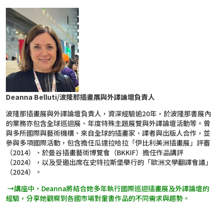
Deanna Belluti/
波隆那插畫展與外譯論壇負責人
波隆那插畫展與外譯論壇負責人，資深經驗逾20年，於波隆那書展內
的業務亦包含全球巡迴展、年度特殊主題展覽與外譯論壇活動等。曾
與多所國際與藝術機構、來自全球的插畫家、譯者與出版人合作，並
參與多項國際活動，包含擔任瓜達拉哈拉「伊比利美洲插畫展」評審
（2014）、於曼谷插畫藝術博覽會（BKKIF）擔任作品講評
（2024），以及受邀出席在史特拉斯堡舉行的「歐洲文學翻譯會議」
（2024）。
→講座中，Deanna將結合她多年執行國際巡迴插畫展及外譯論壇的
經驗，分享她觀察到各國市場對童書作品的不同需求與趨勢。