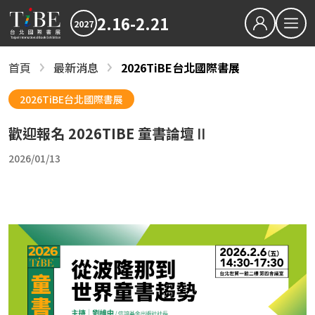
2.16-2.21
2027
繁中
EN
首頁
最新消息
2026TiBE台北國際書展
最新消息
關於TiBE
2027TiBE台北國際書展
2026TiBE台北國際書展
關於台北國際書展
2026TiBE台北國際書展
歡迎報名 2026TIBE 童書論壇Ⅱ
最新消息
書展亮點
2027TiBE台北國際書展
2026TiBE台北國際書展
書展亮點
出版動態
國際書展臺灣館
2026/01/13
出版動態
書展獎項
2027台北國際書展大獎
2027金蝶獎
國際書展臺灣館
影音專區
近期文章
下載專區
2027書展大獎及金蝶獎徵件起跑 歡迎台灣原創
「臺灣感性：女性情緒」感動首爾 303則留言
2026TIBE線上書展
結