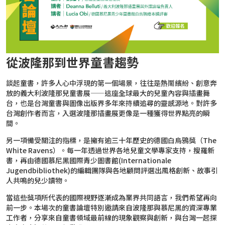
2026台北國際書展紀錄片 一同回味每一個「閱
台北市雜誌公會 7/23【媒體AI工作流實戰班】 
臺灣文學與韓國的交會 阿女烏談族群記憶和轉型
從波隆那到世界童書趨勢
事走入人心的祕密
談起童書，許多人心中浮現的第一個場景，往往是熱鬧繽紛、創意奔
放的義大利波隆那兒童書展——這座全球最大的兒童內容與插畫舞
台，也是台灣童書與圖像出版界多年來持續追尋的靈感源地。對許多
台灣創作者而言，入選波隆那插畫展更像是一種獲得世界點亮的瞬
間。
另一項備受關注的指標，是擁有逾三十年歷史的德國白烏鴉獎（The
White Ravens）。每一年透過世界各地兒童文學專家支持，搜羅新
書，再由德國慕尼黑國際青少圖書館(Internationale
Jugendbibliothek)的編輯團隊與各地顧問評選出風格創新、故事引
人共鳴的兒少讀物。
當這些獎項所代表的國際視野逐漸成為業界共同語言，我們希望再向
前一步。本場次的童書論壇特別邀請來自波隆那與慕尼黑的資深專業
工作者，分享來自童書領域最前線的現象觀察與創新，與台灣一起探