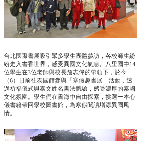
2026台北國際書展紀錄片 一同回味每一個「閱
台北市雜誌公會 7/23【媒體AI工作流實戰班】 
臺灣文學與韓國的交會 阿女烏談族群記憶和轉型
事走入人心的祕密
台北國際書展吸引眾多學生團體參訪，各校師生紛
紛走入書香世界，感受異國文化氣息。八里國中14
位學生在3位老師與校長詹志偉的帶領下，於今
（6）日前往泰國館參與「寒假趣書展」活動，透
過祈福儀式與泰文姓名書法體驗，感受濃厚的泰國
文化氛圍。學生們在書海中自由探索，挑選一本心
儀書籍帶回學校圖書館，為寒假閱讀增添異國風
情。