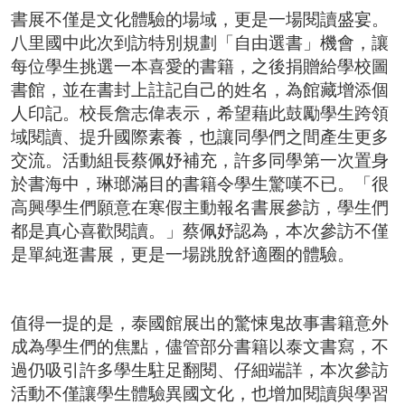
書展不僅是文化體驗的場域，更是一場閱讀盛宴。
八里國中此次到訪特別規劃「自由選書」機會，讓
每位學生挑選一本喜愛的書籍，之後捐贈給學校圖
書館，並在書封上註記自己的姓名，為館藏增添個
人印記。校長詹志偉表示，希望藉此鼓勵學生跨領
域閱讀、提升國際素養，也讓同學們之間產生更多
交流。活動組長蔡佩妤補充，許多同學第一次置身
於書海中，琳瑯滿目的書籍令學生驚嘆不已。「很
高興學生們願意在寒假主動報名書展參訪，學生們
都是真心喜歡閱讀。」蔡佩妤認為，本次參訪不僅
是單純逛書展，更是一場跳脫舒適圈的體驗。
值得一提的是，泰國館展出的驚悚鬼故事書籍意外
成為學生們的焦點，儘管部分書籍以泰文書寫，不
過仍吸引許多學生駐足翻閱、仔細端詳，本次參訪
活動不僅讓學生體驗異國文化，也增加閱讀與學習