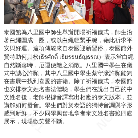
泰國館為八里國中師生舉辦開場祈福儀式，師生沿
著白繩圍成一圈，或以白繩輕繫手腕，藉此祈求平
安與好運。這項傳統來自泰國迎新習俗，泰國館外
貿特助何其松(ธีรศักดิ์ เธียรธนธัญธรณ）表示當白繩
自然斷落時，厄運便隨之消散。八里國中學生在儀
式中誠心許願，其中八里國中學生蔡守濠許願能夠
在書展中找到喜愛的書籍。除了祈福儀式，泰國館
也安排泰文姓名書法體驗，學生們在說出自己的中
文姓名後，老師根據音譯寫出相應的泰文版本，並
講解如何發音。學生們對於泰語的獨特音調與字形
感到新鮮，不少同學興奮地拿者泰文姓名書籤四處
展示，現場歡笑聲不斷。