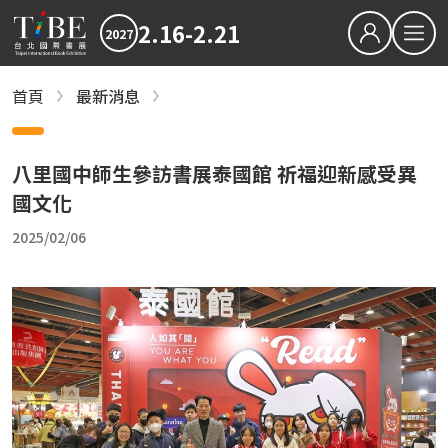
2.16-2.21
2027
繁中
EN
首頁
最新消息
最新消息
關於TiBE
2027TiBE台北國際書展
關於台北國際書展
2026TiBE台北國際書展
八里國中師生參訪書展泰國館 祈福迎新感受異
最新消息
國文化
書展亮點
2027TiBE台北國際書展
2026TiBE台北國際書展
書展亮點
出版動態
國際書展臺灣館
出版動態
2025/02/06
書展獎項
2027台北國際書展大獎
2027金蝶獎
國際書展臺灣館
影音專區
近期文章
下載專區
2027書展大獎及金蝶獎徵件起跑 歡迎台灣原創
「臺灣感性：女性情緒」感動首爾 303則留言
2026TIBE線上書展
結