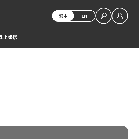
繁中
EN
E線上書展