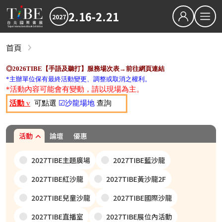
2.16-2.21
2027
繁中
EN
首頁
關於TiBE
◎2026TIBE【手語及聽打】服務場次表→前往網頁連結
關於台北國際書展
*主辦單位保有最終活動變更、調整或取消之權利。
*活動內容可能會有變動，請以現場為主。
最新消息
活動
v
可點選
☑沙龍場地
查詢
2027TiBE台北國際書展
2026TiBE台北國際書展
書展亮點
出版動態
國際書展臺灣館
書展獎項
2027台北國際書展大獎
2027金蝶獎
活動
論壇
優惠
影音專區
2027TIBE主題廣場
2027TIBE藍沙龍
下載專區
2027TIBE紅沙龍
2027TIBE黃沙龍2F
2027TIBE兒童沙龍
2027TIBE國際沙龍
2026TIBE線上書展
2027TIBE直播室
2027TIBE展位內活動