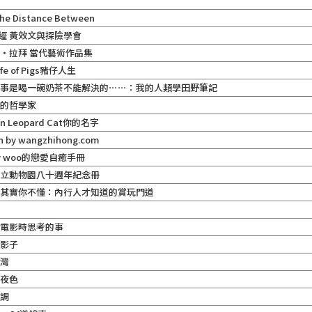
院
e Distance Between
/經 黃效文與探險學會
‧拉拜 當代藝術作品集
ife of Pigs豬仔人生
麼事是喝一碗奶茶不能解決的⋯⋯：我的人類學田野筆記
酒的哲學家
an Leopard Cat你的名字
n by wangzhihong.com
by woo的戀愛自癒手冊
市立動物園八十週年紀念冊
，其實你不懂：內行人才知道的賞玩門道
拍電影時思考的事
的影子
台灣
的夜色
藍調