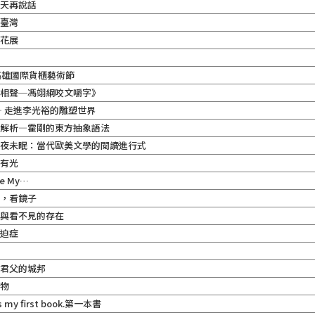
明天再說話
在臺灣
實花展
5高雄國際貨櫃藝術節
字相聲─馮翊綱咬文嚼字》
— 走進李光裕的雕塑世界
．解析―霍剛的東方抽象語法
徹夜未眠：當代歐美文學的閱讀進行式
沒有光
re My…
莎，看鏡子
見與看不見的存在
強迫症
在君父的城邦
靜物
is my first book.第一本書