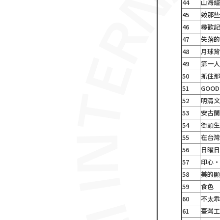
44
山海
45
致那
46
尋歡
47
失落
48
月球
49
第一
50
抓住
51
GOOD
52
明清
53
安古
54
街頭
55
在台灣
56
日曜
57
印心
58
美的
59
食色
60
不太
61
臺灣