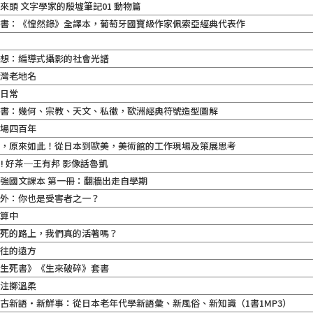
來頭 文字學家的殷墟筆記01 動物篇
之書：《惶然錄》全譯本，葡萄牙國寶級作家佩索亞經典代表作
慢想：編導式攝影的社會光譜
台灣老地名
的日常
之書：幾何、宗教、天文、私徽，歐洲經典符號造型圖解
市場四百年
館，原來如此！從日本到歐美，美術館的工作現場及策展思考
au! 好茶─王有邦 影像話魯凱
強國文課本 第一冊：翻牆出走自學期
之外：你也是受害者之一？
計算中
去死的路上，我們真的活著嗎？
前往的遠方
洹生死書》《生來破碎》套書
孤注擲溫柔
古新語‧新鮮事：從日本老年代學新語彙、新風俗、新知識（1書1MP3）