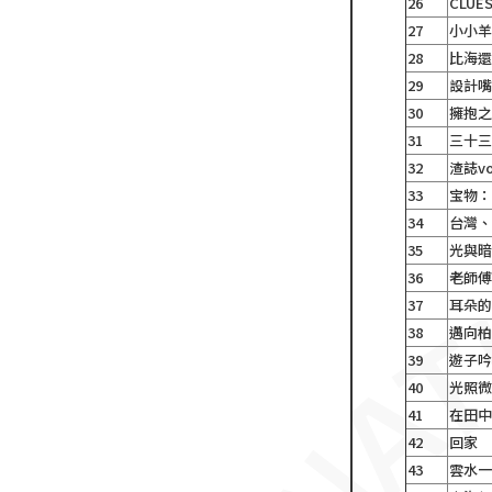
26
CLUE
27
小小
28
比海
29
設計
30
擁抱
31
三十
32
渣誌v
33
宝物
34
台灣
35
光與
36
老師
37
耳朵的
38
邁向
39
遊子
40
光照
41
在田
42
回家
43
雲水一