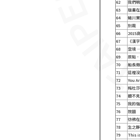
62
我們
63
版畫
64
蜷川
65
別裁
66
201
67
《漢
68
空境 
69
原點
70
船長
71
這裡
72
You A
73
梅杜
74
聽不
75
我的
76
院囍
77
彷彿
78
生之
79
This 