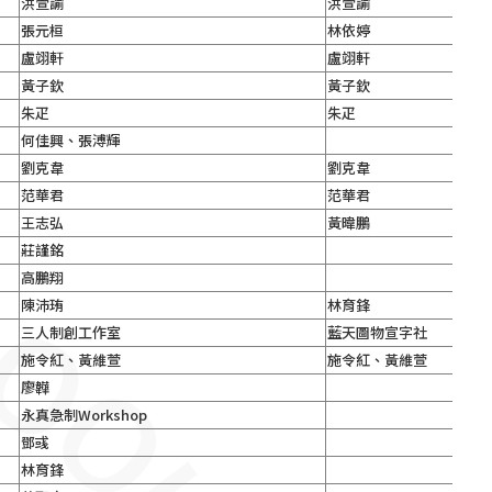
洪萱諭
洪萱諭
張元桓
林依婷
盧翊軒
盧翊軒
黃子欽
黃子欽
朱疋
朱疋
何佳興、張溥輝
劉克韋
劉克韋
范華君
范華君
王志弘
黃暐鵬
莊謹銘
高鵬翔
陳沛珛
林育鋒
三人制創工作室
藍天圖物宣字社
施令紅、黃維萱
施令紅、黃維萱
廖韡
永真急制Workshop
鄧彧
林育鋒