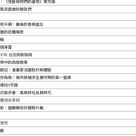
經：《怪獸與牠們的產地》東方版
些我深愛過的賤貨們
記
的地平線：最後的香格里拉
背面的逃難場景
人稱
那個渾蛋
 EYE 台北挑剔指南
文學中的西南敘事
蘭遊記：漫畫家法國駐村新體驗
生存指南：城市狹縫求生兼作樂的第一堂課
尋找Y字路
日式散步者：風車詩社及其時代
・恆河大手印
顯影：雄獅美術珍藏照片輯
乖世代
工藝