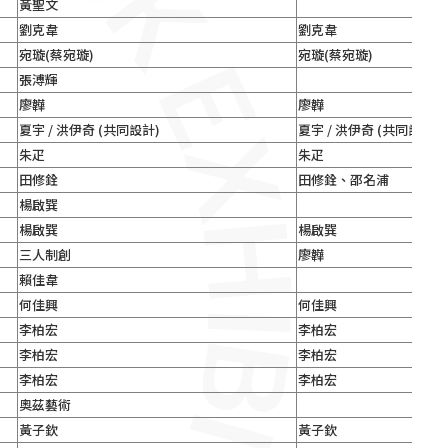
黃聖文
劉克韋
劉克韋
宛璇(蔡宛璇)
宛璇(蔡宛璇)
張溥輝
廖韡
廖韡
夏宇 / 洪伊奇 (共同設計)
夏宇 / 洪伊奇 (共同設計)
朱疋
朱疋
田修銓
田修銓、邵名浦
楊啟巽
楊啟巽
楊啟巽
三人制創
廖韡
賴佳韋
何佳興
何佳興
李柏宏
李柏宏
李柏宏
李柏宏
李柏宏
李柏宏
奧茲藝術
黃子欽
黃子欽