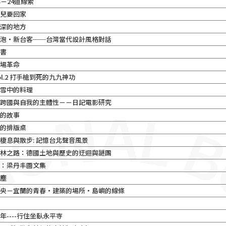
S－24道線索
羊兒要回家
還深的地方
嘴泡・新台客──台灣當代設計風格對話
之書
三場革命
ol.2 打手槍到死的九九神功
：雪中的料理
、跨國與自我的主體性－－日記電影研究
暗的故事
傅的排版桌
棲息與散步: 記憶台北聲音風景
柏林之路：德國土地與歷史的迂迴與謎團
吟：梁丹丰圖文集
微塵
中央－宜蘭的青春‧建築的場所‧島嶼的線條
年----行住坐臥永平寺