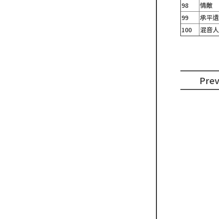
98
情敵
99
承平
100
混音
Pre