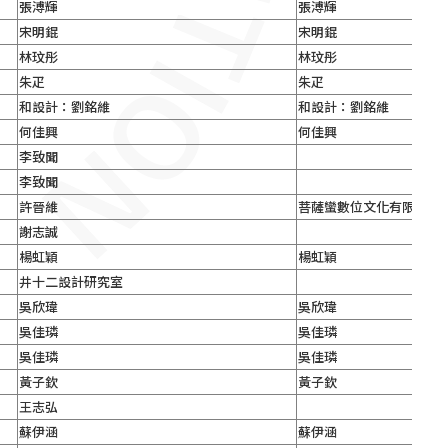
張溥輝
張溥輝
宋明錕
宋明錕
林玟彤
林玟彤
朱疋
朱疋
和設計：劉銘維
和設計：劉銘維
何佳興
何佳興
李致聞
李致聞
許晉維
菩薩蠻數位文化有限公司
謝志誠
楊虹穎
楊虹穎
井十二設計研究室
吳欣瑋
吳欣瑋
吳佳璘
吳佳璘
吳佳璘
吳佳璘
黃子欽
黃子欽
王志弘
蘇伊涵
蘇伊涵