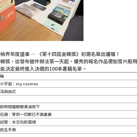
幀界年度盛事 — 《第十四屆金蝶獎》初選名單出爐囉！
蝶獎，從發布徵件辦法第一天起，優秀的報名作品便如雪片般飛
能決定最終進入決選的100本書籍名單。
名稱
小宇宙：my cosmos
生活自由式
雞
市的時間裡輕輕滴淌而下
的石頭：等到一切都已不再重要
的記憶：水交社的凝視
海逃生手冊