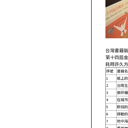
台灣書籍裝
第十四屆金
耗時許久方
序號
書籍
1
紙上的
2
台南
3
張碎
4
在城
5
軟弱
6
移動
7
地中