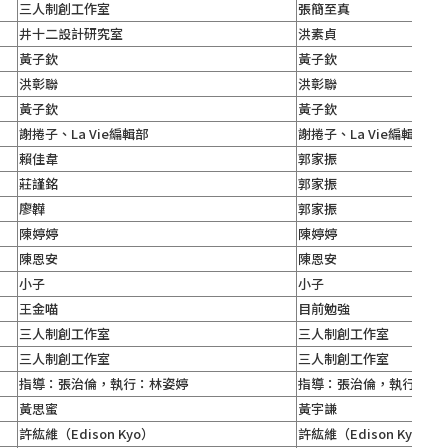
三人制創工作室
張簡至真
井十二設計研究室
洪素貞
黃子欽
黃子欽
洪彰聯
洪彰聯
黃子欽
黃子欽
謝捲子、La Vie編輯部
謝捲子、La Vie編輯部
賴佳韋
郭家振
莊謹銘
郭家振
廖韡
郭家振
陳婷婷
陳婷婷
陳恩安
陳恩安
小子
小子
王金喵
目前勉強
三人制創工作室
三人制創工作室
三人制創工作室
三人制創工作室
指導：張治倫，執行：林姿婷
指導：張治倫，執行：林
黃思蜜
黃宇謙
許紘維（Edison Kyo）
許紘維（Edison Kyo）