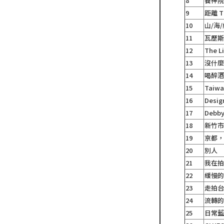
8
養神
9
距離 Th
10
山/海
11
瓦歷斯
12
The L
13
沒什
14
喝醉
15
Taiw
16
Desig
17
Deb
18
新竹
19
京都
20
別人
21
我在
22
緩慢
23
走拍
24
流轉
25
日常