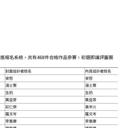
進報名系統，共有468件合格作品參賽，初選即讓評審團
封面設計者姓名
內頁設計者姓名
安哲
安哲
湯士賢
湯士賢
生奶
生奶
萬亞雰
萬亞雰
莊仁傑
黃羊川
羅文岑
羅文岑
李惠康
李惠康