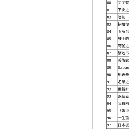
80
字字有
81
不安
82
陰刻
83
快拍
84
圖解
85
紳士
86
符號
87
築地
88
美術
89
Sab
90
地表最
91
名單
92
重新
93
跑在
94
我將
95
《張
96
一生
97
日本復