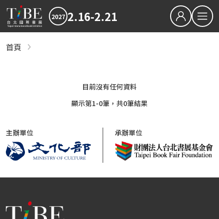
2.16-2.21
2027
繁中
EN
首頁
專業論壇
關於TiBE
關於台北國際書展
目前沒有任何資料
最新消息
2027TiBE台北國際書展
2026TiBE台北國際書展
書展亮點
出版動態
國際書展臺灣館
顯示第1-0筆，共0筆結果
書展獎項
2027台北國際書展大獎
2027金蝶獎
主辦單位
承辦單位
影音專區
下載專區
2026TIBE線上書展